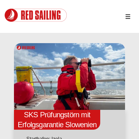
↓
Zum
Inhalt
ME
SKS Prüfungstörn mit
Erfolgsgarantie Slowenien
Starthafen: Izola